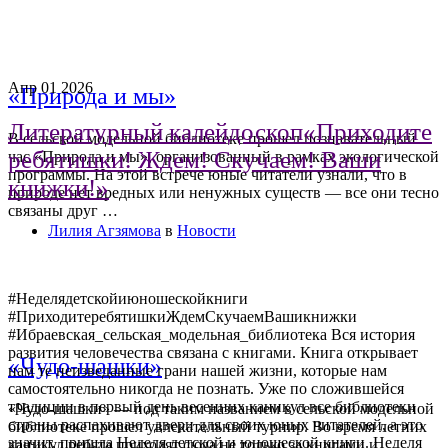
Апр
01
2026
«Природа и мы»
Литературный калейдоскоп«Приходите
В сельской модельной библиотеке прошел познавательный
ребятишки! Ждем! Скучаем! Ваши
час «Природа и мы», организованный в рамках экологической
программы. На этой встрече юные читатели узнали, что в
книжки!»
природе нет вредных или ненужных существ — все они тесно
связаны друг …
Лилия Агзямова
в
Новости
#Неделядетскойиюношескойкниги
#ПриходитеребятишкиЖдемСкучаемВашикнижки
#Ибраевская_сельская_модельная_библиотека Вся история
развития человечества связана с книгами. Книга открывает
«Чудо-шашки»
нам те неизведанные грани нашей жизни, которые нам
самостоятельно никогда не познать. Уже по сложившейся
традиции в первый день весенних каникул все библиотеки
«Чудо-шашки» — под таким названием в сельской модельной
страны распахивают двери для своих юных читателей, а это
библиотеке прошел увлекательный турнир. Во время летних
значит, пришла Неделя детской и юношеской книги. Неделя
каникул ребята приходят сюда не только за книгами и