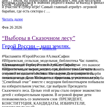
дня , 7 июля, на территории Ибраевской СМБ для читателей
которые сражались в знаниях родного языка за выход в финал
клуба “Надежда” и …
и участие в супер игре! Самый главный атрибут- игровой
барабан, где есть сектора с …
Читать далее
Фев
26
2026
“Выборы в Сказочном лесу”
Герой России – наш земляк.
Лилия Агзямова
в
Новости
#Часпамяти #ГеройРоссии #АлмазСафин
#Ибраевская_сельская_модельная_библиотека Час памяти,
#Деньмолодогоизбирателя #клубСемейныйочаг
посвященный Герою России Алмазу Сафину, — это важное
#Ибраевская_сельская_модельная_библиотека Сегодня в
патриотическое мероприятие, призванное увековечить память
сельской модельной библиотеке в рамках мероприятий,
о мужестве нашего земляка. На кануне Дня памяти и скорби
посвященных Дню Молодого избирателя, участники клуба
сельская модельная библиотека приглашала участников клуба
“Семейный очаг” вместе с ведущим библиотекарем побывали
…
на избирательном участке, где выбрали Президента
Сказочного леса. Целью этой игры стало первое знакомство
детей с избирательным правом. В игровой форме дети
познакомились со значением слов :ПРЕЗИДЕНТ,
КОНСТИТУЦИЯ, КАНДИДАТЫ, ИЗБИРАТЕЛИ,