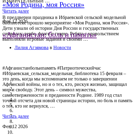
ИЗБИРАТЕЛЬНЫЙ …
«Моя Родина, моя Россия»
Читать далее
В преддверии праздника в Ибраевской сельской модельной
Фев
12
2026
библиотеке прошло мероприятие «Моя Родина, моя Россия».
Дети узнали об истории Дня России и государственных
«Афганистан: боль и память»
символах: гербе, флаге и гимне. Ребята с удовольствием
выполняли игровые задания и своими …
Лилия Агзямова
в
Новости
#Афганистанбольипамять #Патриотическийчас
#Ибраевская_сельская_модельная_библиотека 15 февраля –
это день, когда мы вспоминаем не только о завершении
Афганской войны, но и о тех, кто, рискуя жизнью, защищал
мир и свободу. Этот день – символ мужества,
самоотверженности и преданности Родине. 1989 год стал
точкой отсчета для новой страницы истории, но боль и память
о тех, кто не вернулся, …
Читать далее
Фев
12
2026