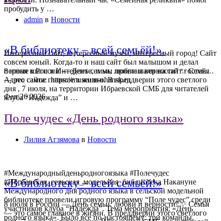
пробудить у …
admin
в
Новости
«В библиотеку – всей семьёй!».
Интересный сайт, интересный музей, интересный город! Сайт
совсем юный. Когда-то и наш сайт был малышом и делал
первые шаги в Интернете, и мы приглашали на сайт гостей…
8 июля в России — День семьи, любви и верности! ✨ Семья
Адрес сайта: https://museum-ohansk.ru
— это самое главное в жизни. В преддверии этого светлого
дня , 7 июля, на территории Ибраевской СМБ для читателей
Фев
26
2026
клуба “Надежда” и …
Поле чудес «День родного языка»
Лилия Агзямова
в
Новости
#Международныйденьродногоязыка #Полечудес
«В библиотеку – всей семьёй!»
#Ибраевская_сельская_модельная_библиотека Накануне
Международного дня родного языка в сельской модельной
библиотеке провели игровую программу “Поле чудес” среди
8 июля в России — День семьи, любви и верности! ✨ Семья
участников клуба “Надежда”. Тема мероприятия: «День
— это самое главное в жизни. В преддверии этого светлого
родного языка». Было все по-настоящему: три команды,