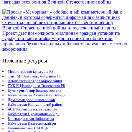
Полезные ресурсы
Министерство культуры РБ
Сайт МР Альшеевский район РБ
Альшеевский отдел образования
ГУК РЦ Народного Творчества РБ
Культурный мир Башкортостана
Библиотека им Ахмет-Заки Валиди
Дом пионеров и школьников
Библиотеки Калтасинский район
АСП Кармышевский сельсовет
Библиотеки Нуримановский рн
Байгильдинская библиотека
Библиотека Калтасинский рн
Гайниямакский СМФДК