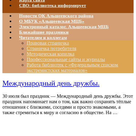
Карта сайта
СВО: библиотека информирует
Новости ОК Альшеевского района
О МБУК «Альшеевская МЦБ»
Электронный каталог. Альшеевская МЦБ
Ближайшие праздники
Читателям и коллегам
Правовая страничка
Страничка потребителя
Методическая копилка
Профессиональные сайты и журналы
Работа библиотек с «Федеральным списком
экстремистских материалов»
Международный день дружбы.
30 июля был праздник — Международный день дружбы. Этот
праздник напоминает нам о том, как важно сохранять тёплые
отношения с близкими, соседями и просто знакомыми, а
также стремиться к миру и согласию в обществе. На …