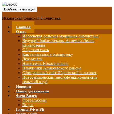
Вкл/выкл навигации
Ибраевская-Сельская Библиотека
Главная
О нас
Ибраевская сельская модельная библиотека
Ведущий библиотекарь. Агзямова Лилия
Киньябаевна
Обратная связь
Как записаться в библиотеку
Документы
Наше село. Новосепяшево
Памятники Альшеевского района
Официальный сайт Ибраевский сельсовет
Новосепяшевский многофункциональный
сельский клуб
Новости
Наши достижения
Фото Видео
Фотоальбомы
Видео
Гимны РФ и РБ