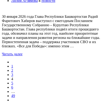
Лилия Агзямова
в
Новости
30 января 2026 года Глава Республики Башкортостан Радий
Фаритович Хабиров выступил с ежегодным Посланием
Государственному Собранию – Курултаю Республики
Башкортостан. Глава республики подвёл итоги прошедшего
года, обозначил планы на этот год, наиболее приоритетные
задачи и направления развития региона на ближайшие годы.
Первостепенная задача – поддержка участников СВО и их
близких. «Все для Победы»: именно этим …
Читать далее
1
2
3
4
5
6
…
49