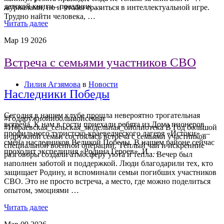
детской книги– праздник …
журналами, но и чтобы сразиться в интеллектуальной игре.
Трудно найти человека, …
Читать далее
Мар
19
2026
Встреча с семьями участников СВО
Лилия Агзямова
в
Новости
Наследники Победы
Сегодня в нашем клубе прошла невероятно трогательная
#Годдружнойибольшойсемьи
встреча. К нам в гости приехали ребята из Дома пионеров
#Ибраевская_сельская_модельная_библиотека В Год большой
профильного туристско-краеведческого лагеря «Истоки» —
и дружной семьи состоялась встреча с семьями участников
смена наследников Великой Победы. В нашем районе сейчас
специальной военной операции. Тёплый чай и искренние
проходит экспедиция «Родина Героев». И …
разговоры создали атмосферу уюта и тепла. Вечер был
наполнен заботой и поддержкой. Люди благодарили тех, кто
защищает Родину, и вспоминали семьи погибших участников
СВО. Это не просто встреча, а место, где можно поделиться
опытом, эмоциями …
Читать далее