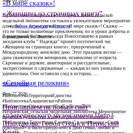
Мар
09
2026
«В мире сказок»!
«Женщина на страницах книги”
Путешествие в мир сказок! Сегодня в нашей сельской
модельной библиотеке состоялось увлекательное мероприятие
Лилия Агзямова
в
Новости
для детей — игра-путешествие «В мире сказок»! Сказки —
это не только волшебные приключения, но и уроки доброты и
В модельной библиотеке села Новосепяшево в рамках
справедливости. Вместе с …
заседания клуба ” Надежда” прошёл поэтический час
«Женщина на страницах книги», приуроченный к
Международному женскому дню. Этот праздник весны —
дань уважения всем женщинам, независимо от возраста.
Скромные и дерзкие, авантюрные и рассудительные,
экспрессивные и сдержанные — каждая из них уникальна и
удивительна. Они оставили след в истории, …
«Семейная реликвия»
Читать далее
Фев
27
2026
#БиблиотекаТерриторияЕдинства
#БиблиотекаАльшеевскогоРайона
Приглашаем на новый сайт
#БиблиотекаОбъединяет#ГодЕдинства2026
#Ибраевская_сельская_модельная_библиотека Мероприятие
краеведческого музея имени Петра
прошло в библиотеке в рамках районного конкурса
Шардакова. Город Оханск Пермский
“Библиотека Территория Единства” в номинации «Связь
поколений» и было приурочено к Дню семьи, любви и
Край
верности. Познавательный час «Семейная реликвия» помог