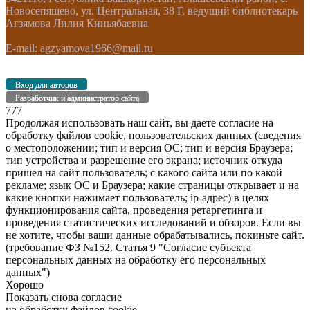
Новосепяшево, ул. Центральная, 38 Г, ведущий библиотекарь
Агзямова Лилия Киньябаевна
E-mail: agzyamova1966@mail.ru
Вход для авторов
Разработчик и администратор сайта
777
Продолжая использовать наш сайт, вы даете согласие на
обработку файлов cookie, пользовательских данных (сведения
о местоположении; тип и версия ОС; тип и версия Браузера;
тип устройства и разрешение его экрана; источник откуда
пришел на сайт пользователь; с какого сайта или по какой
рекламе; язык ОС и Браузера; какие страницы открывает и на
какие кнопки нажимает пользователь; ip-адрес) в целях
функционирования сайта, проведения ретаргетинга и
проведения статистических исследований и обзоров. Если вы
не хотите, чтобы ваши данные обрабатывались, покиньте сайт.
(требование ФЗ №152. Статья 9 "Согласие субъекта
персональных данных на обработку его персональных
данных")
Хорошо
Показать снова согласие
на обработку файлов cookie.