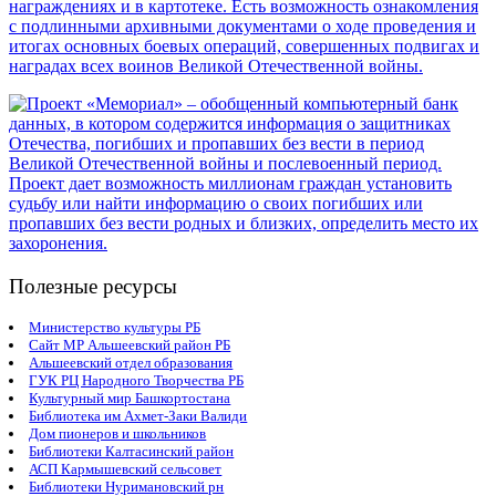
Полезные ресурсы
Министерство культуры РБ
Сайт МР Альшеевский район РБ
Альшеевский отдел образования
ГУК РЦ Народного Творчества РБ
Культурный мир Башкортостана
Библиотека им Ахмет-Заки Валиди
Дом пионеров и школьников
Библиотеки Калтасинский район
АСП Кармышевский сельсовет
Библиотеки Нуримановский рн