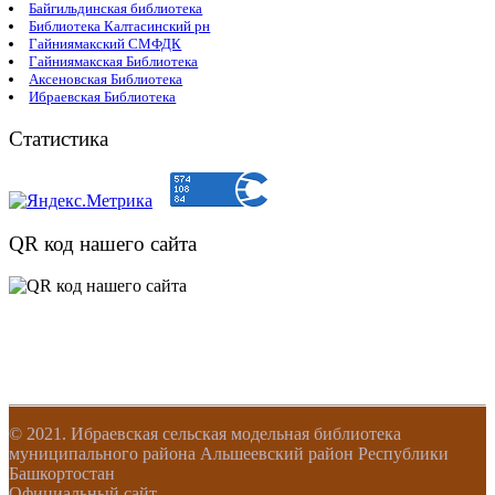
Байгильдинская библиотека
Библиотека Калтасинский рн
Гайниямакский СМФДК
Гайниямакская Библиотека
Аксеновская Библиотека
Ибраевская Библиотека
Статистика
QR код нашего сайта
© 2021. Ибраевская сельская модельная библиотека
муниципального района Альшеевский район Республики
Башкортостан
Официальный сайт