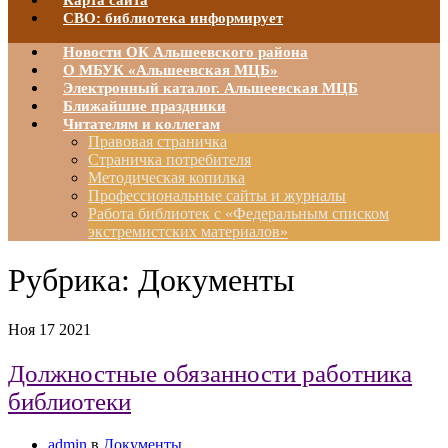
Карта сайта
СВО: библиотека информирует
Новости ОК Альшеевского района
О МБУК «Альшеевская МЦБ»
Электронный каталог. Альшеевская МЦБ
Ближайшие праздники
Читателям и коллегам
Правовая страничка
Страничка потребителя
Методическая копилка
Профессиональные сайты и журналы
Работа библиотек с «Федеральным списком
экстремистских материалов»
Рубрика:
Документы
Ноя
17
2021
Должностные обязанности работника
библиотеки
admin
в
Документы