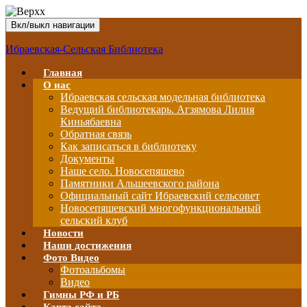
Вкл/выкл навигации
Ибраевская-Сельская Библиотека
Главная
О нас
Ибраевская сельская модельная библиотека
Ведущий библиотекарь. Агзямова Лилия
Киньябаевна
Обратная связь
Как записаться в библиотеку
Документы
Наше село. Новосепяшево
Памятники Альшеевского района
Официальный сайт Ибраевский сельсовет
Новосепяшевский многофункциональный
сельский клуб
Новости
Наши достижения
Фото Видео
Фотоальбомы
Видео
Гимны РФ и РБ