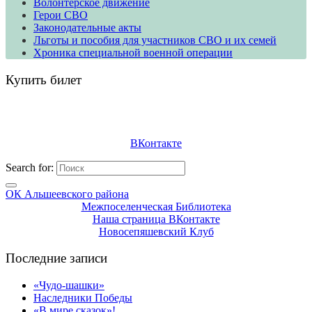
Волонтерское движение
​​​​​​​Герои СВО
Законодательные акты
Льготы и пособия для участников СВО и их семей
Хроника специальной военной операции
Купить билет
ВКонтакте
Search for:
ОК Альшеевского района
Межпоселенческая Библиотека
Наша страница ВКонтакте
Новосепяшевский Клуб
Последние записи
«Чудо-шашки»
Наследники Победы
«В мире сказок»!