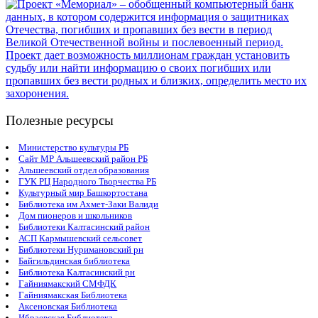
Полезные ресурсы
Министерство культуры РБ
Сайт МР Альшеевский район РБ
Альшеевский отдел образования
ГУК РЦ Народного Творчества РБ
Культурный мир Башкортостана
Библиотека им Ахмет-Заки Валиди
Дом пионеров и школьников
Библиотеки Калтасинский район
АСП Кармышевский сельсовет
Библиотеки Нуримановский рн
Байгильдинская библиотека
Библиотека Калтасинский рн
Гайниямакский СМФДК
Гайниямакская Библиотека
Аксеновская Библиотека
Ибраевская Библиотека