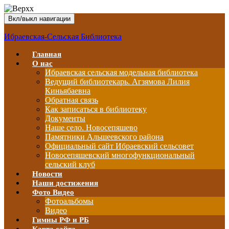
Вкл/выкл навигации
Ибраевская-Сельская Библиотека
Главная
О нас
Ибраевская сельская модельная библиотека
Ведущий библиотекарь. Агзямова Лилия
Киньябаевна
Обратная связь
Как записаться в библиотеку
Документы
Наше село. Новосепяшево
Памятники Альшеевского района
Официальный сайт Ибраевский сельсовет
Новосепяшевский многофункциональный
сельский клуб
Новости
Наши достижения
Фото Видео
Фотоальбомы
Видео
Гимны РФ и РБ