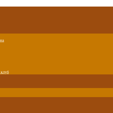
вна
 клуб