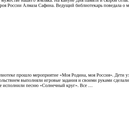
 мужестве нашего земляка. На кануне Дня памяти и скорби сель
ероя России Алмаза Сафина. Ведущий библиотекарь поведала о м
лиотеке прошло мероприятие «Моя Родина, моя Россия». Дети у
довольствием выполняли игровые задания и своими руками сдела
те исполнили песню «Солнечный круг». Все …