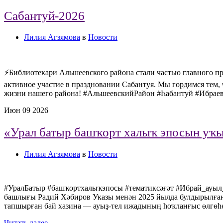
Сабантуй-2026
Лилия Агзямова
в
Новости
⚡Библиотекари Альшеевского района стали частью главного п
активное участие в праздновании Сабантуя. Мы гордимся тем,
жизни нашего района! #АльшеевскийРайон #Һабантуй #Ибраев
Июн
09
2026
«Урал батыр башҡорт халыҡ эпосын уҡ
Лилия Агзямова
в
Новости
#УралБатыр #башҡортхалыҡэпосы #тематиксәғәт #Ибрай_ауыл_
башлығы Радий Хәбиров Указы менән 2025 йылда булдырылған
тапшырған бай хазина — ауыҙ-тел ижадының һоҡланғыс өлгөһө.
Читать далее