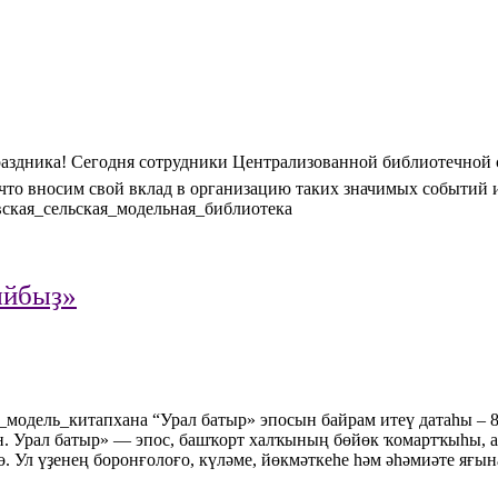
раздника! Сегодня сотрудники Централизованной библиотечной
 что вносим свой вклад в организацию таких значимых событий 
ская_сельская_модельная_библиотека
ыйбыҙ»
модель_китапхана “Урал батыр» эпосын байрам итеү датаһы – 
. Урал батыр» — эпос, башҡорт халҡының бөйөк ҡомартҡыһы, 
 Ул үҙенең боронғолоғо, күләме, йөкмәткеһе һәм әһәмиәте яғы