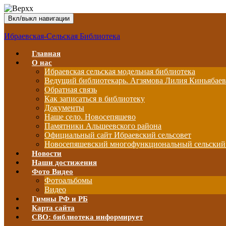
Вкл/выкл навигации
Ибраевская-Сельская Библиотека
Главная
О нас
Ибраевская сельская модельная библиотека
Ведущий библиотекарь. Агзямова Лилия Киньябае
Обратная связь
Как записаться в библиотеку
Документы
Наше село. Новосепяшево
Памятники Альшеевского района
Официальный сайт Ибраевский сельсовет
Новосепяшевский многофункциональный сельский
Новости
Наши достижения
Фото Видео
Фотоальбомы
Видео
Гимны РФ и РБ
Карта сайта
СВО: библиотека информирует