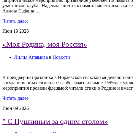
патриотическое мероприятие, призванное увековечить память о
участников клуба “Надежда” почтить память нашего земляка-г
Алмаза Сафина …
Читать далее
Июн
19
2026
«Моя Родина, моя Россия»
Лилия Агзямова
в
Новости
В преддверии праздника в Ибраевской сельской модельной биб
государственных символах: гербе, флаге и гимне. Ребята с у
мероприятия провели флешмоб: читали стихи о Родине и вмес
Читать далее
Июн
09
2026
” С Пушкиным за одним столом»