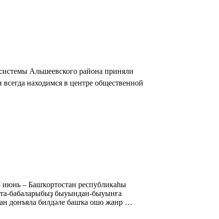
 системы Альшеевского района приняли
и всегда находимся в центре общественной
8 июнь – Башҡортостан республикаһы
ата-бабаларыбыҙ быуындан-быуынға
нан донъяла билдәле башҡа ошо жанр …