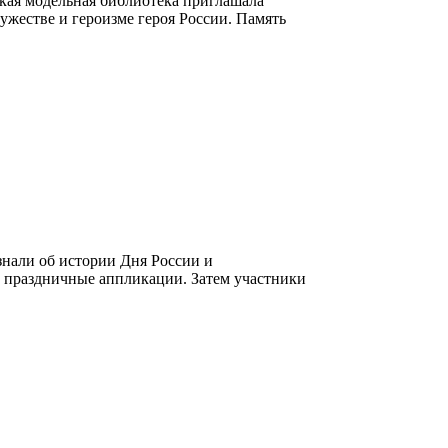
ская модельная библиотека приглашала
ужестве и героизме героя России. Память
знали об истории Дня России и
ли праздничные аппликации. Затем участники