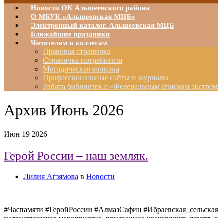
Новости ОК Альшеевского района
О МБУК «Альшеевская МЦБ»
Электронный каталог. Альшеевская МЦБ
Ближайшие праздники
Читателям и коллегам
Правовая страничка
Страничка потребителя
Методическая копилка
Профессиональные сайты и журналы
Работа библиотек с «Федеральным списком экстрем
Архив
Июнь 2026
Июн
19
2026
Герой России – наш земляк.
Лилия Агзямова
в
Новости
#Часпамяти #ГеройРоссии #АлмазСафин #Ибраевская_сельская