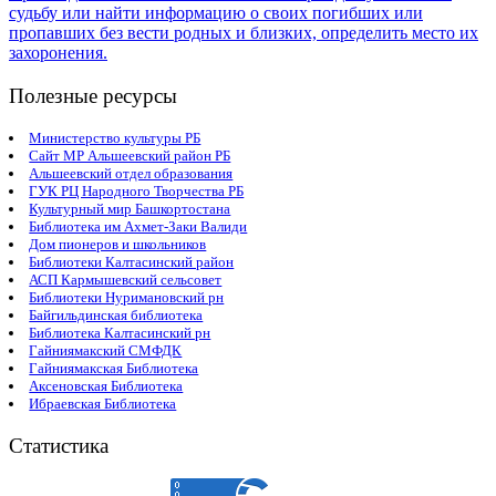
Полезные ресурсы
Министерство культуры РБ
Сайт МР Альшеевский район РБ
Альшеевский отдел образования
ГУК РЦ Народного Творчества РБ
Культурный мир Башкортостана
Библиотека им Ахмет-Заки Валиди
Дом пионеров и школьников
Библиотеки Калтасинский район
АСП Кармышевский сельсовет
Библиотеки Нуримановский рн
Байгильдинская библиотека
Библиотека Калтасинский рн
Гайниямакский СМФДК
Гайниямакская Библиотека
Аксеновская Библиотека
Ибраевская Библиотека
Статистика