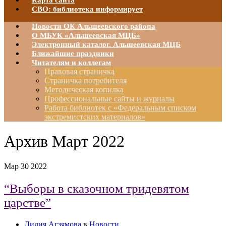
Карта сайта
СВО: библиотека информирует
Новости ОК Альшеевского района
О МБУК «Альшеевская МЦБ»
Электронный каталог. Альшеевская МЦБ
Ближайшие праздники
Читателям и коллегам
Правовая страничка
Страничка потребителя
Методическая копилка
Профессиональные сайты и журналы
Работа библиотек с «Федеральным списком
экстремистских материалов»
Архив
Март 2022
Мар
30
2022
“Выборы в сказочном тридевятом
царстве”
Лилия Агзямова
в
Новости