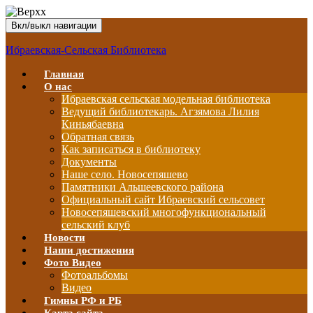
Вкл/выкл навигации
Ибраевская-Сельская Библиотека
Главная
О нас
Ибраевская сельская модельная библиотека
Ведущий библиотекарь. Агзямова Лилия
Киньябаевна
Обратная связь
Как записаться в библиотеку
Документы
Наше село. Новосепяшево
Памятники Альшеевского района
Официальный сайт Ибраевский сельсовет
Новосепяшевский многофункциональный
сельский клуб
Новости
Наши достижения
Фото Видео
Фотоальбомы
Видео
Гимны РФ и РБ