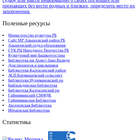
Полезные ресурсы
Министерство культуры РБ
Сайт МР Альшеевский район РБ
Альшеевский отдел образования
ГУК РЦ Народного Творчества РБ
Культурный мир Башкортостана
Библиотека им Ахмет-Заки Валиди
Дом пионеров и школьников
Библиотеки Калтасинский район
АСП Кармышевский сельсовет
Библиотеки Нуримановский рн
Байгильдинская библиотека
Библиотека Калтасинский рн
Гайниямакский СМФДК
Гайниямакская Библиотека
Аксеновская Библиотека
Ибраевская Библиотека
Статистика