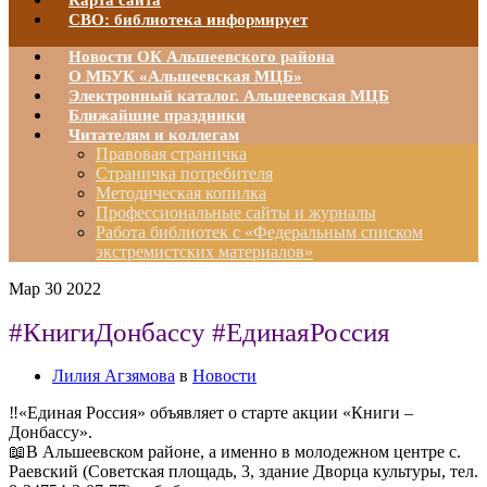
Карта сайта
СВО: библиотека информирует
Новости ОК Альшеевского района
О МБУК «Альшеевская МЦБ»
Электронный каталог. Альшеевская МЦБ
Ближайшие праздники
Читателям и коллегам
Правовая страничка
Страничка потребителя
Методическая копилка
Профессиональные сайты и журналы
Работа библиотек с «Федеральным списком
экстремистских материалов»
Мар
30
2022
#КнигиДонбассу #ЕдинаяРоссия
Лилия Агзямова
в
Новости
‼«Единая Россия» объявляет о старте акции «Книги –
Донбассу».
📖В Альшеевском районе, а именно в молодежном центре с.
Раевский (Советская площадь, 3, здание Дворца культуры, тел.