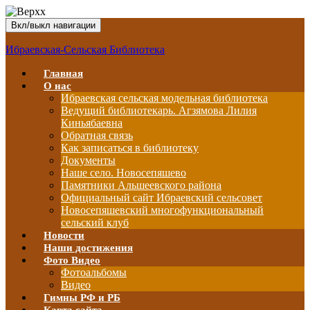
Вкл/выкл навигации
Ибраевская-Сельская Библиотека
Главная
О нас
Ибраевская сельская модельная библиотека
Ведущий библиотекарь. Агзямова Лилия
Киньябаевна
Обратная связь
Как записаться в библиотеку
Документы
Наше село. Новосепяшево
Памятники Альшеевского района
Официальный сайт Ибраевский сельсовет
Новосепяшевский многофункциональный
сельский клуб
Новости
Наши достижения
Фото Видео
Фотоальбомы
Видео
Гимны РФ и РБ