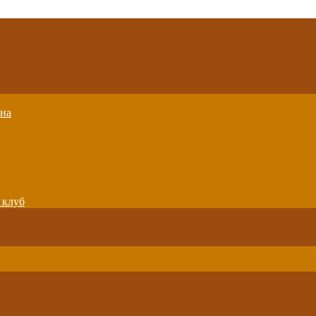
вна
 клуб