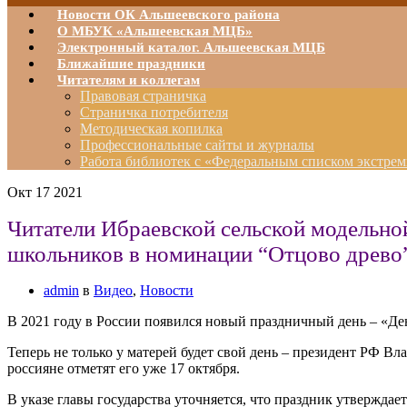
Новости ОК Альшеевского района
О МБУК «Альшеевская МЦБ»
Электронный каталог. Альшеевская МЦБ
Ближайшие праздники
Читателям и коллегам
Правовая страничка
Страничка потребителя
Методическая копилка
Профессиональные сайты и журналы
Работа библиотек с «Федеральным списком экстрем
Окт
17
2021
Читатели Ибраевской сельской модельно
школьников в номинации “Отцово древо
admin
в
Видео
,
Новости
В 2021 году в России появился новый праздничный день – «Д
Теперь не только у матерей будет свой день – президент РФ В
россияне отметят его уже 17 октября.
В указе главы государства уточняется, что праздник утверждае