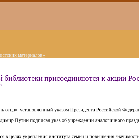
истских материалов»
й библиотеки присоединяются к акции Ро
”
ень отца», установленный указом Президента Российской Федер
ладимир Путин подписал указ об учреждении аналогичного празд
тся в целях укрепления института семьи и повышения значимости