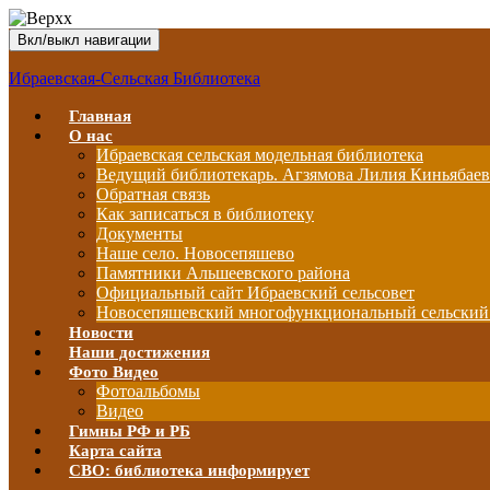
Вкл/выкл навигации
Ибраевская-Сельская Библиотека
Главная
О нас
Ибраевская сельская модельная библиотека
Ведущий библиотекарь. Агзямова Лилия Киньябае
Обратная связь
Как записаться в библиотеку
Документы
Наше село. Новосепяшево
Памятники Альшеевского района
Официальный сайт Ибраевский сельсовет
Новосепяшевский многофункциональный сельский
Новости
Наши достижения
Фото Видео
Фотоальбомы
Видео
Гимны РФ и РБ
Карта сайта
СВО: библиотека информирует