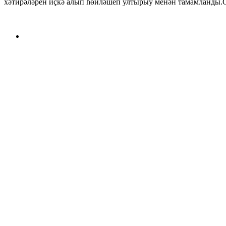
хәтирәләрен иҫкә алып һөйләшеп ултырыу менән тамамланды.Са