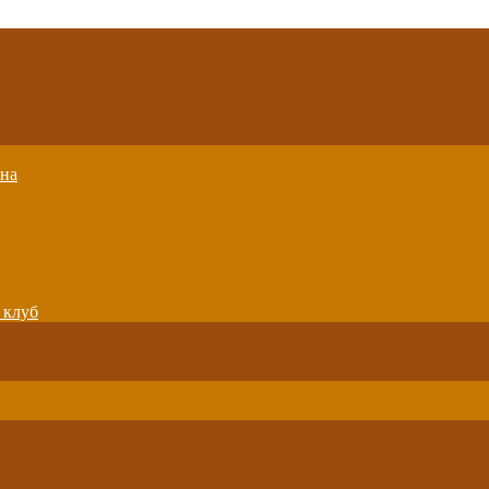
вна
 клуб