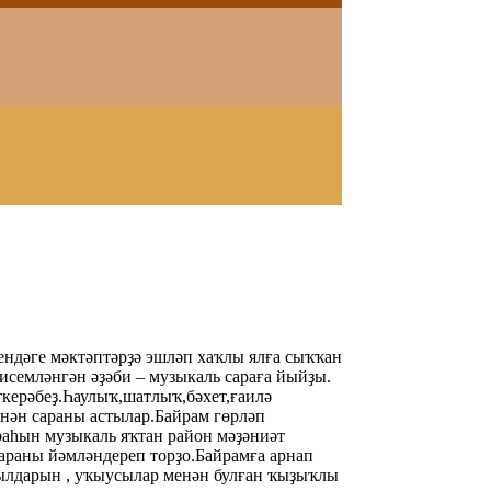
ендәге мәктәптәрҙә эшләп хаҡлы ялға сыҡҡан
семләнгән әҙәби – музыкаль сараға йыйҙы.
ткерәбеҙ.Һаулыҡ,шатлыҡ,бәхет,ғаилә
енән сараны астылар.Байрам гөрләп
раһын музыкаль яҡтан район мәҙәниәт
араны йәмләндереп торҙо.Байрамға арнап
йылдарын , уҡыусылар менән булған ҡыҙыҡлы