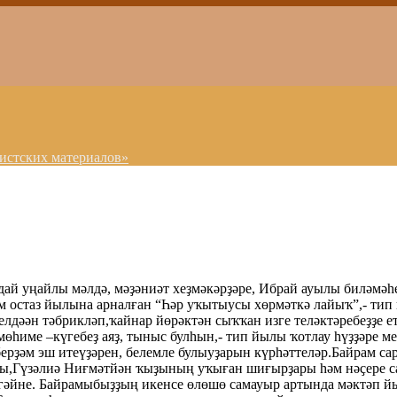
истских материалов»
ай уңайлы мәлдә, мәҙәниәт хеҙмәкәрҙәре, Ибрай ауылы биләмәһ
остаз йылына арналған “Һәр уҡытыусы хөрмәткә лайыҡ”,- тип и
лдәән тәбрикләп,ҡайнар йөрәктән сыҡҡан изге теләктәребеҙҙе е
мөһиме –күгебеҙ аяҙ, тыныс булһын,- тип йылы ҡотлау һүҙҙәре м
рҙәм эш итеүҙәрен, белемле булыуҙарын күрһәттеләр.Байрам са
ры,Гүзәлиә Ниғмәтйән ҡыҙының уҡыған шиғырҙары һәм нәҫере с
нгәйне. Байрамыбыҙҙың икенсе өлөшө самауыр артында мәктәп 