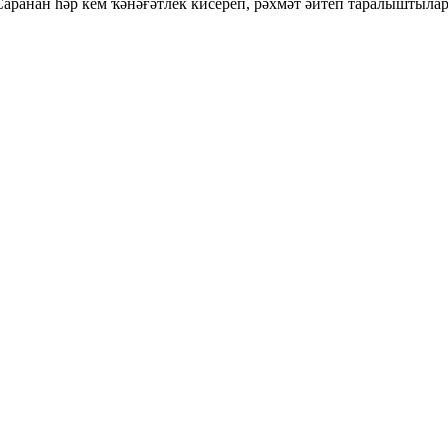
ранан һәр кем ҡәнәғәтлек кисереп, рәхмәт әйтеп таралыштылар