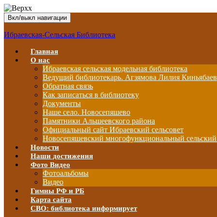
Вкл/выкл навигации
Ибраевская-Сельская Библиотека
Главная
О нас
Ибраевская сельская модельная библиотека
Ведущий библиотекарь. Агзямова Лилия Киньябае
Обратная связь
Как записаться в библиотеку
Документы
Наше село. Новосепяшево
Памятники Альшеевского района
Официальный сайт Ибраевский сельсовет
Новосепяшевский многофункциональный сельский
Новости
Наши достижения
Фото Видео
Фотоальбомы
Видео
Гимны РФ и РБ
Карта сайта
СВО: библиотека информирует