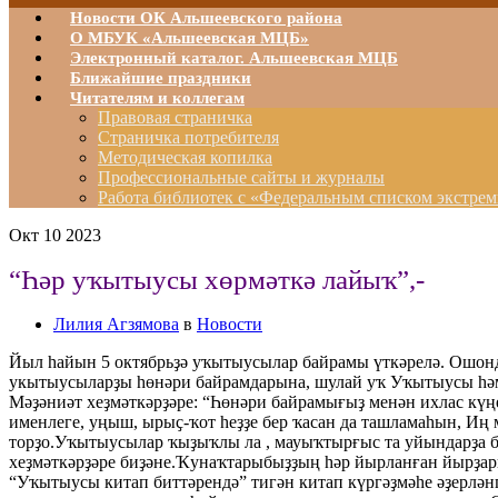
Новости ОК Альшеевского района
О МБУК «Альшеевская МЦБ»
Электронный каталог. Альшеевская МЦБ
Ближайшие праздники
Читателям и коллегам
Правовая страничка
Страничка потребителя
Методическая копилка
Профессиональные сайты и журналы
Работа библиотек с «Федеральным списком экстрем
Окт
10
2023
“Һәр уҡытыусы хөрмәткә лайыҡ”,-
Лилия Агзямова
в
Новости
Йыл һайын 5 октябрьҙә уҡытыусылар байрамы үткәрелә. Ошонд
укытыусыларҙы һөнәри байрамдарына, шулай уҡ Уҡытыусы һәм 
Мәҙәниәт хеҙмәткәрҙәре: “Һөнәри байрамығыҙ менән ихлас күңе
именлеге, уңыш, ырыҫ-ҡот һеҙҙе бер ҡасан да ташламаһын, Иң 
торҙо.Уҡытыусылар ҡыҙыҡлы ла , мауыҡтырғыс та уйындарҙа бе
хеҙмәткәрҙәре биҙәне.Ҡунаҡтарыбыҙҙың һәр йырланған йырҙа
“Уҡытыусы китап биттәрендә” тигән китап күргәҙмәһе әҙерлә