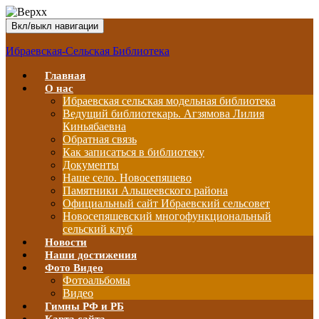
Вкл/выкл навигации
Ибраевская-Сельская Библиотека
Главная
О нас
Ибраевская сельская модельная библиотека
Ведущий библиотекарь. Агзямова Лилия
Киньябаевна
Обратная связь
Как записаться в библиотеку
Документы
Наше село. Новосепяшево
Памятники Альшеевского района
Официальный сайт Ибраевский сельсовет
Новосепяшевский многофункциональный
сельский клуб
Новости
Наши достижения
Фото Видео
Фотоальбомы
Видео
Гимны РФ и РБ