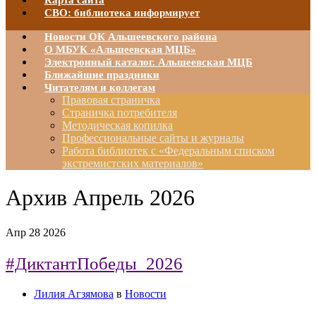
Карта сайта
СВО: библиотека информирует
Новости ОК Альшеевского района
О МБУК «Альшеевская МЦБ»
Электронный каталог. Альшеевская МЦБ
Ближайшие праздники
Читателям и коллегам
Правовая страничка
Страничка потребителя
Методическая копилка
Профессиональные сайты и журналы
Работа библиотек с «Федеральным списком
экстремистских материалов»
Архив
Апрель 2026
Апр
28
2026
#ДиктантПобеды_2026
Лилия Агзямова
в
Новости