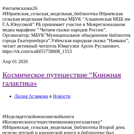
#читаемсказки26
#Ибраевская_сельская_модельная_библиотека Ибраевская
сельская модельная библиотека МБУК “Альшеевская МЦБ им
Г.А.Юнусовой” РБ принимает участие в Межрегиональном
медиа марафоне ” Читаем сказки народов России”.
Организатор: МБУК”Муниципальное объединение библиотек
города Екатеринбурга”.Узбекская народная сказка “Намыки”,
читает активный читатель Юмагузин Арсен Русланович.
https://vk.com/wall455758608_1553
Апр
01
2026
Космическое путешествие “Книжная
галактика»
Лилия Агзямова
в
Новости
#Неделядетскойиюношескойкниги
#Космическоепутешествиевкнижнуюгалактику”
#Ибраевская_сельская_модельная_библиотека Второй день
недели детской и юношеской книги в библиотеке был