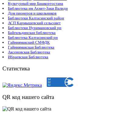
Культурный мир Башкортостана
Библиотека им Ахмет-Заки Валиди
Дом пионеров и школьников
Библиотеки Калтасинский район
АСП Кармышевский сельсовет
Библиотеки Нуримановский рн
Байгильдинская библиотека
Библиотека Калтасинский рн
Гайниямакский СМФДК
Гайниямакская Библиотека
Аксеновская Библиотека
Ибраевская Библиотека
Статистика
QR код нашего сайта