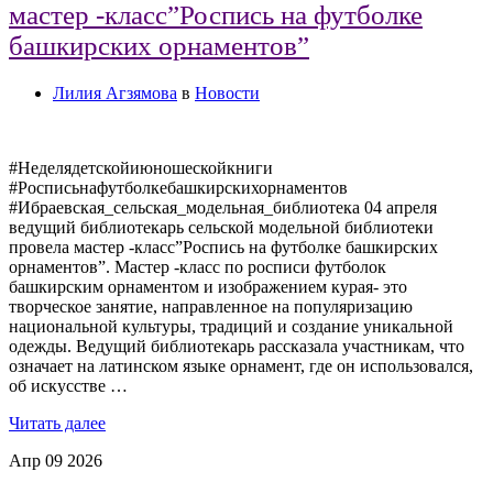
мастер -класс”Роспись на футболке
башкирских орнаментов”
Лилия Агзямова
в
Новости
#Неделядетскойиюношескойкниги
#Росписьнафутболкебашкирскихорнаментов
#Ибраевская_сельская_модельная_библиотека 04 апреля
ведущий библиотекарь сельской модельной библиотеки
провела мастер -класс”Роспись на футболке башкирских
орнаментов”. Мастер -класс по росписи футболок
башкирским орнаментом и изображением курая- это
творческое занятие, направленное на популяризацию
национальной культуры, традиций и создание уникальной
одежды. Ведущий библиотекарь рассказала участникам, что
означает на латинском языке орнамент, где он использовался,
об искусстве …
Читать далее
Апр
09
2026