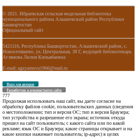
© 2021. Ибраевская сельская модельная библиотека
муниципального района Альшеевский район Республики
Башкортостан
Официальный сайт
5421116, Республика Башкортостан, Альшеевский район, с.
Новосепяшево, ул. Центральная, 38 Г, ведущий библиотекарь
Агзямова Лилия Киньябаевна
E-mail: agzyamova1966@mail.ru
Вход для авторов
Разработчик и администратор сайта
777
Продолжая использовать наш сайт, вы даете согласие на
обработку файлов cookie, пользовательских данных (сведения
о местоположении; тип и версия ОС; тип и версия Браузера;
тип устройства и разрешение его экрана; источник откуда
пришел на сайт пользователь; с какого сайта или по какой
рекламе; язык ОС и Браузера; какие страницы открывает и на
какие кнопки нажимает пользователь; ip-адрес) в целях