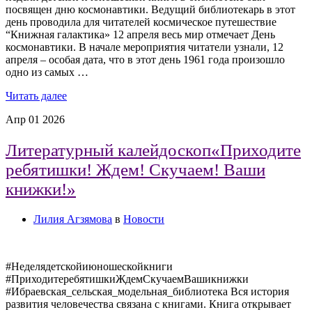
посвящен дню космонавтики. Ведущий библиотекарь в этот
день проводила для читателей космическое путешествие
“Книжная галактика» 12 апреля весь мир отмечает День
космонавтики. В начале мероприятия читатели узнали, 12
апреля – особая дата, что в этот день 1961 года произошло
одно из самых …
Читать далее
Апр
01
2026
Литературный калейдоскоп«Приходите
ребятишки! Ждем! Скучаем! Ваши
книжки!»
Лилия Агзямова
в
Новости
#Неделядетскойиюношескойкниги
#ПриходитеребятишкиЖдемСкучаемВашикнижки
#Ибраевская_сельская_модельная_библиотека Вся история
развития человечества связана с книгами. Книга открывает