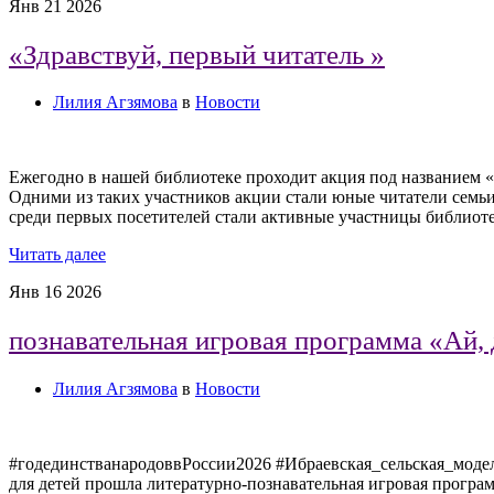
Янв
21
2026
«Здравствуй, первый читатель »
Лилия Агзямова
в
Новости
Ежегодно в нашей библиотеке проходит акция под названием «З
Одними из таких участников акции стали юные читатели семь
среди первых посетителей стали активные участницы библио
Читать далее
Янв
16
2026
познавательная игровая программа «Ай, 
Лилия Агзямова
в
Новости
#годединстванародоввРоссии2026 #Ибраевская_сельская_модел
для детей прошла литературно-познавательная игровая програм