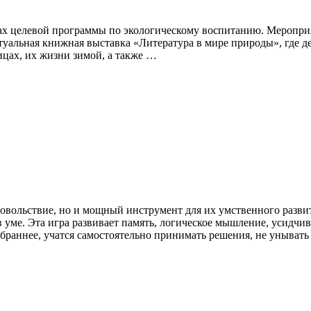
ках целевой программы по экологическому воспитанию. Меропри
уальная книжная выставка «Литература в мире природы», где де
ицах, их жизни зимой, а также …
довольствие, но и мощный инструмент для их умственного разви
 уме. Эта игра развивает память, логическое мышление, усидчив
обраннее, учатся самостоятельно принимать решения, не уныват