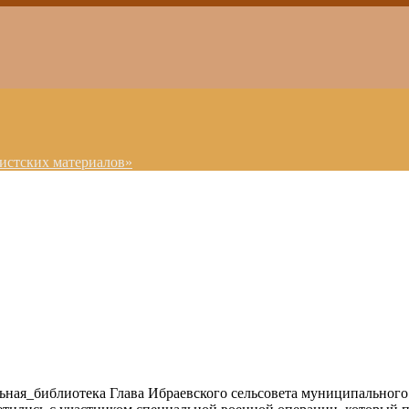
истских материалов»
ная_библиотека Глава Ибраевского сельсовета муниципального 