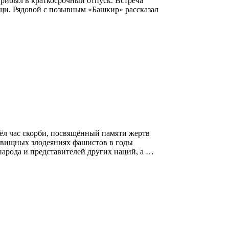
рибыл в краткосрочный отпуск. Встреча
ощи. Рядовой с позывным «Башкир» рассказал
ёл час скорби, посвящённый памяти жертв
удовищных злодеяниях фашистов в годы
арода и представителей других наций, а …