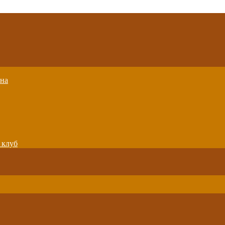
вна
 клуб