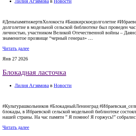
Лилия Агзямова
в
Новости
#ДеньпамятижертвХолокоста #Башкирскоедолголетие #Ибраевс
долголетие в модельной сельской библиотеке был проведен ч
личностью, участником Великой Отечественной войны – Даяно
знаменитое прозвище “черный генерал» …
Читать далее
Янв
27
2026
Блокадная ласточка
Лилия Агзямова
в
Новости
#Культурашкольников #БлокадныйЛенинград #Ибраевская_сельс
блокады, в Ибраевской сельской модельной библиотеке состоя
нашей страны. На час памяти ” Я помню! Я горжусь!” собралис
Читать далее