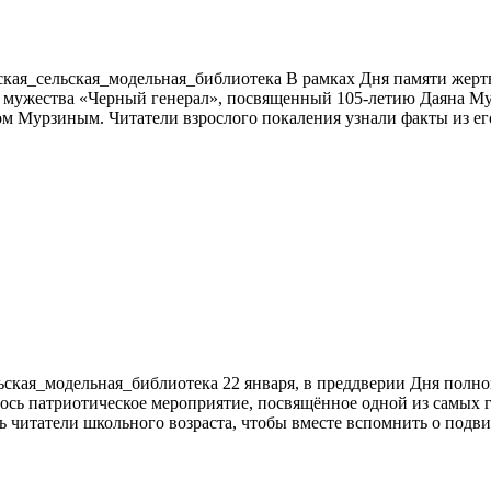
кая_сельская_модельная_библиотека В рамках Дня памяти жерт
ас мужества «Черный генерал», посвященный 105-летию Даяна М
м Мурзиным. Читатели взрослого покаления узнали факты из ег
кая_модельная_библиотека 22 января, в преддверии Дня полно
лось патриотическое мероприятие, посвящённое одной из самых 
ь читатели школьного возраста, чтобы вместе вспомнить о подв