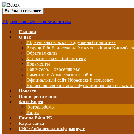
Вкл/выкл навигации
Ибраевская-Сельская Библиотека
Главная
О нас
Ибраевская сельская модельная библиотека
Ведущий библиотекарь. Агзямова Лилия Киньябае
Обратная связь
Как записаться в библиотеку
Документы
Наше село. Новосепяшево
Памятники Альшеевского района
Официальный сайт Ибраевский сельсовет
Новосепяшевский многофункциональный сельский
Новости
Наши достижения
Фото Видео
Фотоальбомы
Видео
Гимны РФ и РБ
Карта сайта
СВО: библиотека информирует