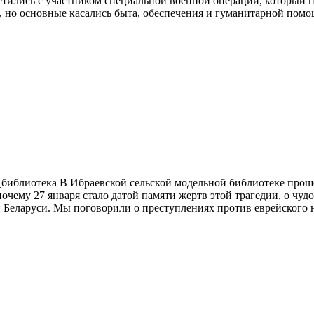
ились с участником специальной военной операции, который п
, но основные касались быта, обеспечения и гуманитарной пом
_библиотека В Ибраевской сельской модельной библиотеке прош
почему 27 января стало датой памяти жертв этой трагедии, о ч
Беларуси. Мы поговорили о преступлениях против еврейского н