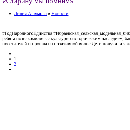
«Старину мы помним»
Лилия Агзямова
в
Новости
#ГодНародногоЕдинства #Ибраевская_сельская_модельная_библ
ребята познакомились с культурно-историческим наследием, 
посетителей и прошла на позитивной волне.Дети получили ярк
1
2