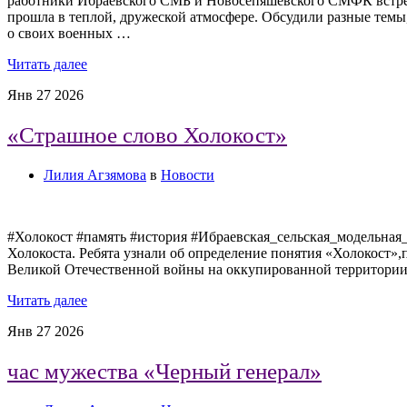
работники Ибраевского СМБ и Новосепяшевского СМФК встрет
прошла в теплой, дружеской атмосфере. Обсудили разные темы
о своих военных …
Читать далее
Янв
27
2026
«Страшное слово Холокост»
Лилия Агзямова
в
Новости
#Холокост #память #история #Ибраевская_сельская_модельная
Холокоста. Ребята узнали об определение понятия «Холокост»,
Великой Отечественной войны на оккупированной территории 
Читать далее
Янв
27
2026
час мужества «Черный генерал»