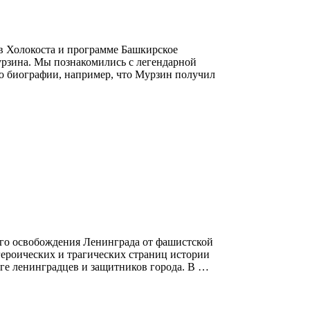
в Холокоста и программе Башкирское
урзина. Мы познакомились с легендарной
о биографии, например, что Мурзин получил
го освобождения Ленинграда от фашистской
героических и трагических страниц истории
иге ленинградцев и защитников города. В …