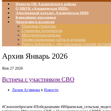
Новости ОК Альшеевского района
О МБУК «Альшеевская МЦБ»
Электронный каталог. Альшеевская МЦБ
Ближайшие праздники
Читателям и коллегам
Правовая страничка
Страничка потребителя
Методическая копилка
Профессиональные сайты и журналы
Работа библиотек с «Федеральным списком экстрем
Архив
Январь 2026
Янв
27
2026
Встреча с участником СВО
Лилия Агзямова
в
Новости
#Своихнебросаем #Победазанами #Ибраевская_сельская_модель