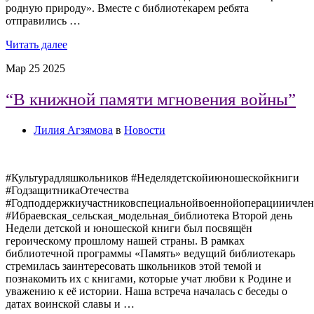
родную природу». Вместе с библиотекарем ребята
отправились …
Читать далее
Мар
25
2025
“В книжной памяти мгновения войны”
Лилия Агзямова
в
Новости
#Культурадляшкольников #Неделядетскойиюношескойкниги
#ГодзащитникаОтечества
#Годподдержкиучастниковспециальнойвоеннойоперацииичлен
#Ибраевская_сельская_модельная_библиотека Второй день
Недели детской и юношеской книги был посвящён
героическому прошлому нашей страны. В рамках
библиотечной программы «Память» ведущий библиотекарь
стремилась заинтересовать школьников этой темой и
познакомить их с книгами, которые учат любви к Родине и
уважению к её истории. Наша встреча началась с беседы о
датах воинской славы и …