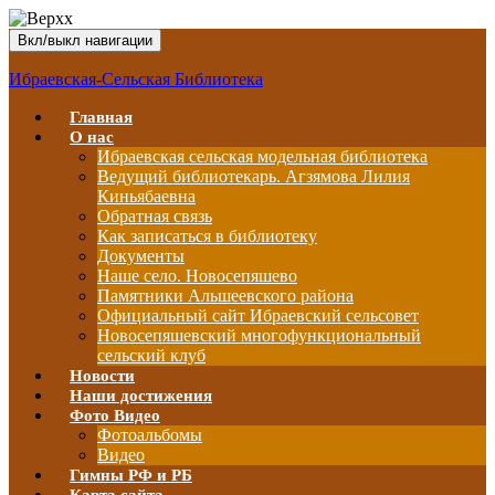
Вкл/выкл навигации
Ибраевская-Сельская Библиотека
Главная
О нас
Ибраевская сельская модельная библиотека
Ведущий библиотекарь. Агзямова Лилия
Киньябаевна
Обратная связь
Как записаться в библиотеку
Документы
Наше село. Новосепяшево
Памятники Альшеевского района
Официальный сайт Ибраевский сельсовет
Новосепяшевский многофункциональный
сельский клуб
Новости
Наши достижения
Фото Видео
Фотоальбомы
Видео
Гимны РФ и РБ