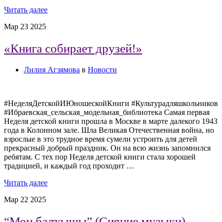
Читать далее
Мар
23
2025
«Книга собирает друзей!»
Лилия Агзямова
в
Новости
#НеделяДетскойИЮношескойКниги #Культурадляшкольников
#Ибраевская_сельская_модельная_библиотека Самая первая
Неделя детской книги прошла в Москве в марте далекого 1943
года в Колонном зале. Шла Великая Отечественная война, но
взрослые в это трудное время сумели устроить для детей
прекрасный добрый праздник. Он на всю жизнь запомнился
ребятам. С тех пор Неделя детской книги стала хорошей
традицией, и каждый год проходит …
Читать далее
Мар
22
2025
“Моң балҡышы” (Сияние музыки)