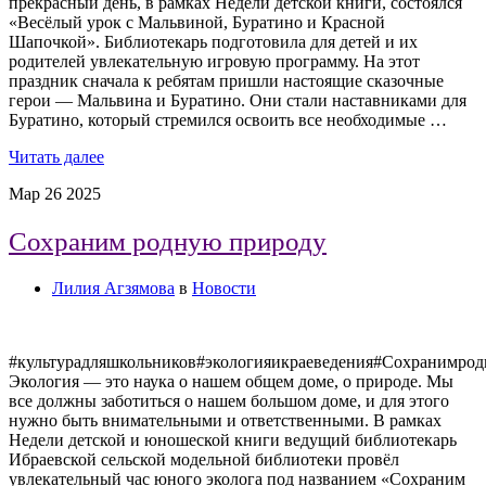
прекрасный день, в рамках Недели детской книги, состоялся
«Весёлый урок с Мальвиной, Буратино и Красной
Шапочкой». Библиотекарь подготовила для детей и их
родителей увлекательную игровую программу. На этот
праздник сначала к ребятам пришли настоящие сказочные
герои — Мальвина и Буратино. Они стали наставниками для
Буратино, который стремился освоить все необходимые …
Читать далее
Мар
26
2025
Сохраним родную природу
Лилия Агзямова
в
Новости
#культурадляшкольников#экологияикраеведения#Сохранимрод
Экология — это наука о нашем общем доме, о природе. Мы
все должны заботиться о нашем большом доме, и для этого
нужно быть внимательными и ответственными. В рамках
Недели детской и юношеской книги ведущий библиотекарь
Ибраевской сельской модельной библиотеки провёл
увлекательный час юного эколога под названием «Сохраним