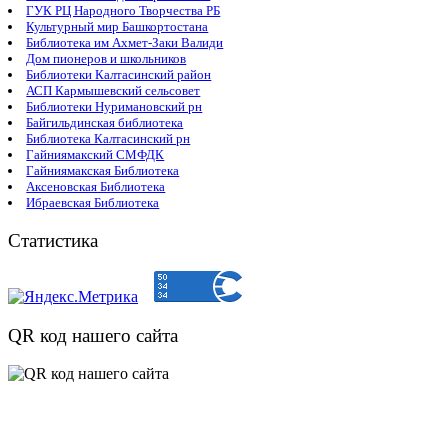
ГУК РЦ Народного Творчества РБ
Культурный мир Башкортостана
Библиотека им Ахмет-Заки Валиди
Дом пионеров и школьников
Библиотеки Калтасинский район
АСП Кармышевский сельсовет
Библиотеки Нуримановский рн
Байгильдинская библиотека
Библиотека Калтасинский рн
Гайниямакский СМФДК
Гайниямакская Библиотека
Аксеновская Библиотека
Ибраевская Библиотека
Статистика
QR код нашего сайта