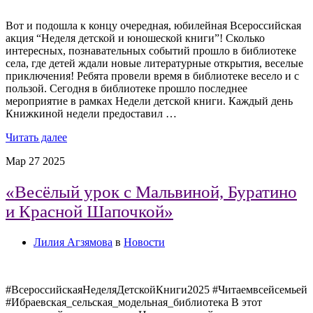
Вот и подошла к концу очередная, юбилейная Всероссийская
акция “Неделя детской и юношеской книги”! Сколько
интересных, познавательных событий прошло в библиотеке
села, где детей ждали новые литературные открытия, веселые
приключения! Ребята провели время в библиотеке весело и с
пользой. Сегодня в библиотеке прошло последнее
мероприятие в рамках Недели детской книги. Каждый день
Книжкиной недели предоставил …
Читать далее
Мар
27
2025
«Весёлый урок с Мальвиной, Буратино
и Красной Шапочкой»
Лилия Агзямова
в
Новости
#ВсероссийскаяНеделяДетскойКниги2025 #Читаемвсейсемьей
#Ибраевская_сельская_модельная_библиотека В этот