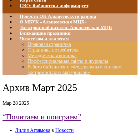
Карта сайта
СВО: библиотека информирует
Новости ОК Альшеевского района
О МБУК «Альшеевская МЦБ»
Электронный каталог. Альшеевская МЦБ
Ближайшие праздники
Читателям и коллегам
Правовая страничка
Страничка потребителя
Методическая копилка
Профессиональные сайты и журналы
Работа библиотек с «Федеральным списком
экстремистских материалов»
Архив
Март 2025
Мар
28
2025
“Почитаем и поиграем”
Лилия Агзямова
в
Новости