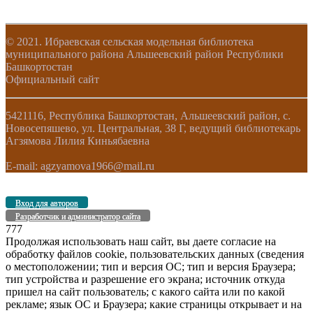
© 2021. Ибраевская сельская модельная библиотека
муниципального района Альшеевский район Республики
Башкортостан
Официальный сайт
5421116, Республика Башкортостан, Альшеевский район, с.
Новосепяшево, ул. Центральная, 38 Г, ведущий библиотекарь
Агзямова Лилия Киньябаевна
E-mail: agzyamova1966@mail.ru
Вход для авторов
Разработчик и администратор сайта
777
Продолжая использовать наш сайт, вы даете согласие на
обработку файлов cookie, пользовательских данных (сведения
о местоположении; тип и версия ОС; тип и версия Браузера;
тип устройства и разрешение его экрана; источник откуда
пришел на сайт пользователь; с какого сайта или по какой
рекламе; язык ОС и Браузера; какие страницы открывает и на