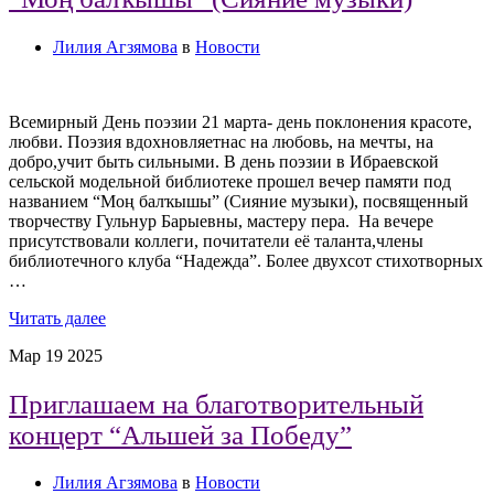
Лилия Агзямова
в
Новости
Всемирный День поэзии 21 марта- день поклонения красоте,
любви. Поэзия вдохновляетнас на любовь, на мечты, на
добро,учит быть сильными. В день поэзии в Ибраевской
сельской модельной библиотеке прошел вечер памяти под
названием “Моң балҡышы” (Сияние музыки), посвященный
творчеству Гульнур Барыевны, мастеру пера. На вечере
присутствовали коллеги, почитатели её таланта,члены
библиотечного клуба “Надежда”. Более двухсот стихотворных
…
Читать далее
Мар
19
2025
Приглашаем на благотворительный
концерт “Альшей за Победу”
Лилия Агзямова
в
Новости