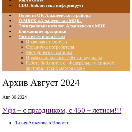
Карта сайта
СВО: библиотека информирует
Новости ОК Альшеевского района
О МБУК «Альшеевская МЦБ»
Электронный каталог. Альшеевская МЦБ
Ближайшие праздники
Читателям и коллегам
Правовая страничка
Страничка потребителя
Методическая копилка
Профессиональные сайты и журналы
Работа библиотек с «Федеральным списком
экстремистских материалов»
Архив
Август 2024
Авг
30
2024
Уфа – с праздником, с 450 – летием!!!
Лилия Агзямова
в
Новости