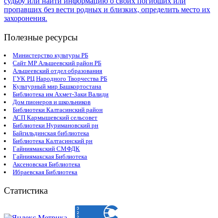
Полезные ресурсы
Министерство культуры РБ
Сайт МР Альшеевский район РБ
Альшеевский отдел образования
ГУК РЦ Народного Творчества РБ
Культурный мир Башкортостана
Библиотека им Ахмет-Заки Валиди
Дом пионеров и школьников
Библиотеки Калтасинский район
АСП Кармышевский сельсовет
Библиотеки Нуримановский рн
Байгильдинская библиотека
Библиотека Калтасинский рн
Гайниямакский СМФДК
Гайниямакская Библиотека
Аксеновская Библиотека
Ибраевская Библиотека
Статистика