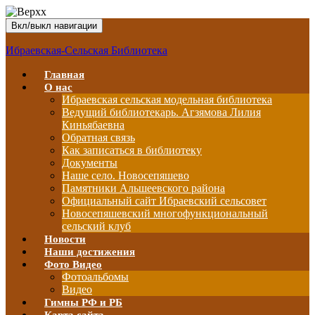
Вкл/выкл навигации
Ибраевская-Сельская Библиотека
Главная
О нас
Ибраевская сельская модельная библиотека
Ведущий библиотекарь. Агзямова Лилия
Киньябаевна
Обратная связь
Как записаться в библиотеку
Документы
Наше село. Новосепяшево
Памятники Альшеевского района
Официальный сайт Ибраевский сельсовет
Новосепяшевский многофункциональный
сельский клуб
Новости
Наши достижения
Фото Видео
Фотоальбомы
Видео
Гимны РФ и РБ