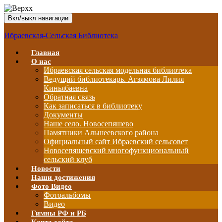
Вкл/выкл навигации
Ибраевская-Сельская Библиотека
Главная
О нас
Ибраевская сельская модельная библиотека
Ведущий библиотекарь. Агзямова Лилия
Киньябаевна
Обратная связь
Как записаться в библиотеку
Документы
Наше село. Новосепяшево
Памятники Альшеевского района
Официальный сайт Ибраевский сельсовет
Новосепяшевский многофункциональный
сельский клуб
Новости
Наши достижения
Фото Видео
Фотоальбомы
Видео
Гимны РФ и РБ