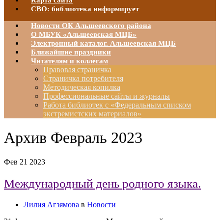
Карта сайта
СВО: библиотека информирует
Новости ОК Альшеевского района
О МБУК «Альшеевская МЦБ»
Электронный каталог. Альшеевская МЦБ
Ближайшие праздники
Читателям и коллегам
Правовая страничка
Страничка потребителя
Методическая копилка
Профессиональные сайты и журналы
Работа библиотек с «Федеральным списком
экстремистских материалов»
Архив
Февраль 2023
Фев
21
2023
Международный день родного языка.
Лилия Агзямова
в
Новости