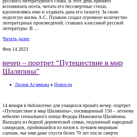
русского литературного слова. В этот день принято
вспоминать поэта, читать его бессмертные стихи,
вдохновляясь ими и отдавать дань его таланту. За свою
недолгую жизнь А.С. Пушкин создал огромное количество
литературных произведений, ставших классикой русской
литературы. В …
Читать далее
Фев
14
2023
вечер – портрет “Путешествие в мир
Шаляпина”
Лилия Агзямова
в
Новости
14 января в библиотеке для учащихся прошёл вечер -портрет
«Путешествие в мир Шаляпина», посвященный 150 – летнему
юбилею гениального певца Федора Ивановича Шаляпина.
Выходец из бедной деревенской семьи, подлинный народный
самородок, пробившийся из низов к лучшим мировым
сценам, чье имя даже спустя более 70 лет после смерти