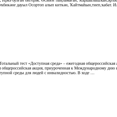
 Иркә булған бигерәк. Әсәһен тыңламаған, Ҡаршылышҡан,әрләшк
рлоҡбикәне дауыл Осортоп алып киткән, Ҡайтмаһын,тиеп,ҡабат. 
я Тотальный тест «Доступная среда» – ежегодная общероссийска
ая общероссийская акция, приуроченная к Международному дню 
тупной среды для людей с инвалидностью. В ходе …