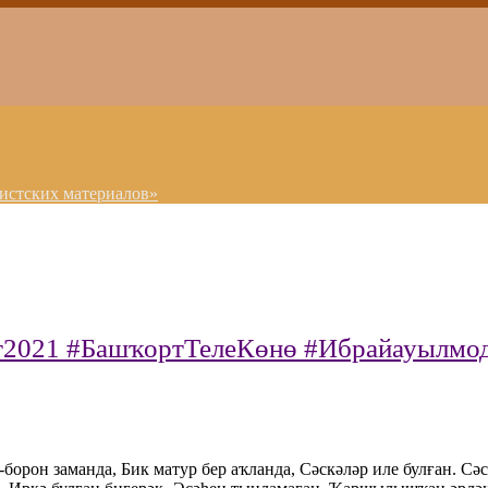
истских материалов»
2021 #БашҡортТелеКөнө #Ибрайауылмод
-борон заманда, Бик матур бер аҡланда, Сәскәләр иле булған. С