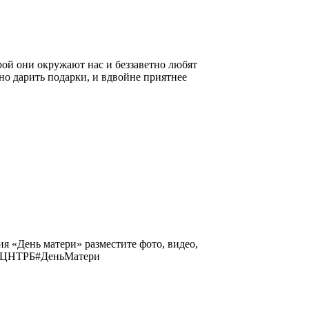
рой они окружают нас и беззаветно любят
но дарить подарки, и вдвойне приятнее
я «День матери» разместите фото, видео,
УфаРЦНТРБ#ДеньМатери