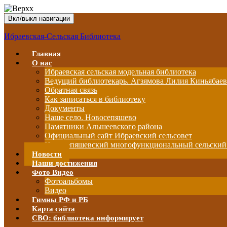
Вкл/выкл навигации
Ибраевская-Сельская Библиотека
Главная
О нас
Ибраевская сельская модельная библиотека
Ведущий библиотекарь. Агзямова Лилия Киньябае
Обратная связь
Как записаться в библиотеку
Документы
Наше село. Новосепяшево
Памятники Альшеевского района
Официальный сайт Ибраевский сельсовет
Новосепяшевский многофункциональный сельский
Новости
Наши достижения
Фото Видео
Фотоальбомы
Видео
Гимны РФ и РБ
Карта сайта
СВО: библиотека информирует