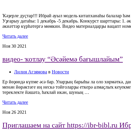
Ҡәҙерле дуҫтар!!! Ибрай ауыл модель китапханаһы балалар һәм 
Уҙғарыу датаһы: 1 декабрь -5 декабрь. Конкурст шарттары: 1. 
әкиәттәр күрһәтергә мөмкин. Видео материалдарҙы вацапт ном
Читать далее
Ноя
30
2021
видео- ҡотлау “Әсәйемә бағышлайым”
Лилия Агзямова
в
Новости
Ер йөҙөндә күпме әсә бар. Уларҙың барыһы ла оло хөрмәткә, дан
менән йөрәктәге иң нескә тойғоларҙы еткерә алмаҫлыҡ кеүекмен
тереклекте йәшәтә, һаҡлай икән, шуның …
Читать далее
Ноя
26
2021
Приглашаем на сайт https://ibr-bibl.ru И