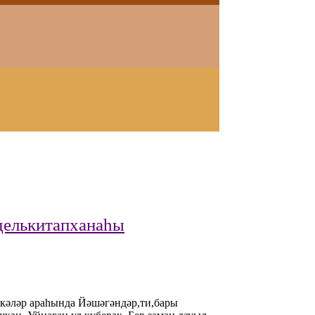
елькитапханаһы
әскәләр араһында Йәшәгәндәр,ти,бары