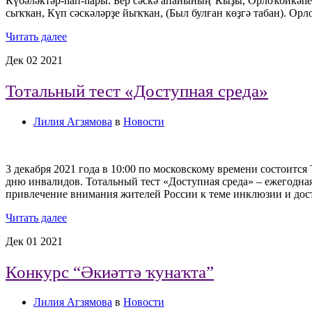
Күбәләктәр-һап-һары. Бер сәскә апайының Ҡыҙы, Орлоҡбикәһе,
сыҡҡан, Күп сәскәләрҙе йыҡҡан, (Был булған көҙгә табан). О
Читать далее
Дек
02
2021
Тотальный тест «Доступная среда»
Лилия Агзямова
в
Новости
3 декабря 2021 года в 10:00 по московскому времени состоитс
дню инвалидов. Тотальный тест «Доступная среда» – ежегодн
привлечение внимания жителей России к теме инклюзии и дос
Читать далее
Дек
01
2021
Конкурс “Әкиәттә ҡунаҡта”
Лилия Агзямова
в
Новости