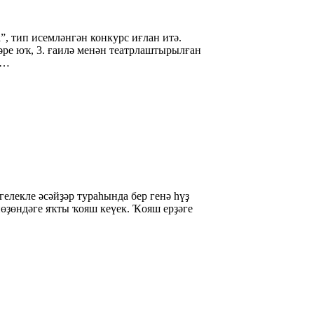
”, тип исемләнгән конкурс иғлан итә.
ҙәре юҡ, 3. ғаилә менән театрлаштырылған
 …
гелекле әсәйҙәр тураһында бер генә һүҙ
йөҙөндәге яҡты ҡояш кеүек. Ҡояш ерҙәге