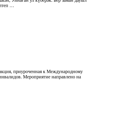
ән, Уйнаған ул күберәк. Бер заман дауыл
Илтеп …
я акция, приуроченная к Международному
инвалидов. Мероприятие направлено на