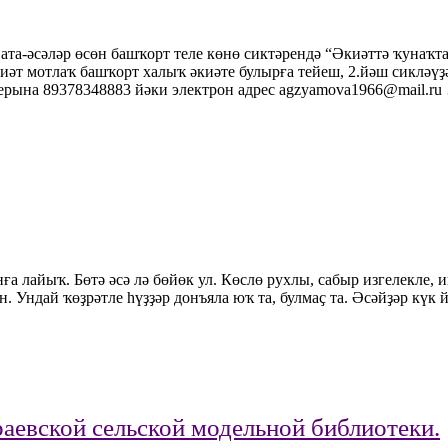
ата-әсәләр өсөн башҡорт теле көнө сиктәрендә “Әкиәттә ҡунаҡта
әкиәт мотлаҡ башҡорт халыҡ әкиәте булырға тейеш, 2.йәш сикләү
ерына 89378348883 йәки электрон адрес agzyamova1966@mail.ru
ға лайыҡ. Бөтә әсә лә бөйөк ул. Көслө рухлы, сабыр изгелекле, и
. Ундай ҡөҙрәтле һүҙҙәр донъяла юҡ та, булмаҫ та. Әсәйҙәр күк 
браевской сельской модельной библиотеки.