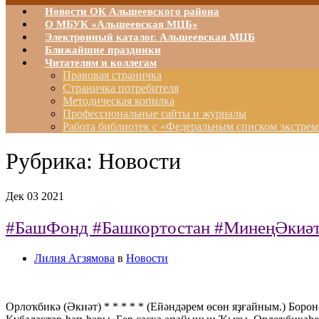
Новости ОК Альшеевского района
О МБУК «Альшеевская МЦБ»
Электронный каталог. Альшеевская МЦБ
Ближайшие праздники
Читателям и коллегам
Правовая страничка
Страничка потребителя
Методическая копилка
Профессиональные сайты и журналы
Работа библиотек с «Федеральным списком экстрем
Рубрика:
Новости
Дек
03
2021
#БашФонд #Башкортостан #МинеңӘкиәт
Лилия Агзямова
в
Новости
Орлоҡбикә (Әкиәт) * * * * * (Ейәндәрем өсөн яҙғайным.) Борон